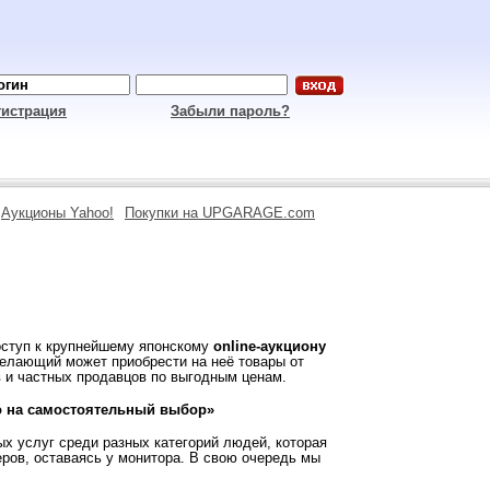
гистрация
Забыли пароль?
Аукционы Yahoo!
Покупки на UPGARAGE.com
оступ к крупнейшему японскому
online-аукциону
елающий может приобрести на неё товары от
 и частных продавцов по выгодным ценам.
о на самостоятельный выбор»
ых услуг среди разных категорий людей, которая
еров, оставаясь у монитора. В свою очередь мы