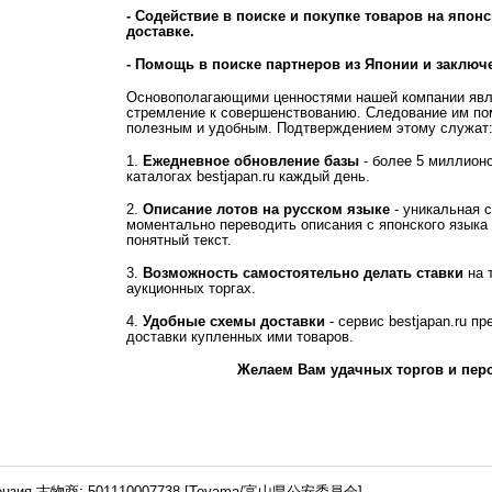
- Содействие в поиске и покупке товаров на япон
доставке.
- Помощь в поиске партнеров из Японии и заключ
Основополагающими ценностями нашей компании явля
стремление к совершенствованию. Следование им по
полезным и удобным. Подтверждением этому служат
1.
Ежедневное обновление базы
- более 5 миллион
каталогах bestjapan.ru каждый день.
2.
Описание лотов на русском языке
- уникальная 
моментально переводить описания с японского языка
понятный текст.
3.
Возможность самостоятельно делать ставки
на 
аукционных торгах.
4.
Удобные схемы доставки
- сервис bestjapan.ru п
доставки купленных ими товаров.
Желаем Вам удачных торгов и пер
ензия 古物商: 501110007738 [Toyama/富山県公安委員会]