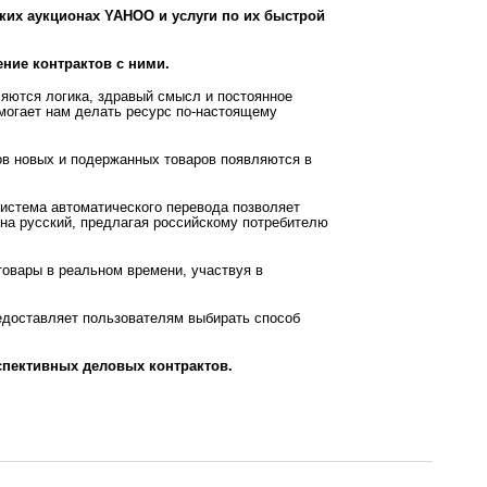
ских аукционах YAHOO и услуги по их быстрой
ение контрактов с ними.
ются логика, здравый смысл и постоянное
могает нам делать ресурс по-настоящему
:
ов новых и подержанных товаров появляются в
система автоматического перевода позволяет
 на русский, предлагая российскому потребителю
товары в реальном времени, участвуя в
редоставляет пользователям выбирать способ
спективных деловых контрактов.