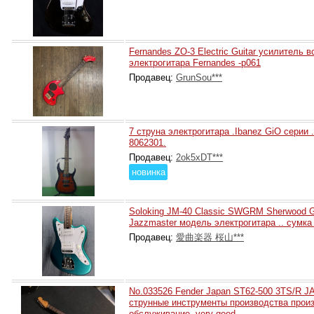
Fernandes ZO-3 Electric Guitar усилитель 
электрогитара Fernandes -p061
Продавец:
GrunSou***
7 струна электрогитара .Ibanez GiO серии 
8062301.
Продавец:
2ok5xDT***
новинка
Soloking JM-40 Classic SWGRM Sherwood Gr
Jazzmaster модель электрогитара .. сумка
Продавец:
愛曲楽器 桜山***
No.033526 Fender Japan ST62-500 3TS/R J
струнные инструменты производства прои
обслуживание .very good