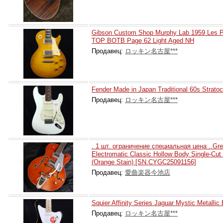
Gibson Custom Shop Murphy Lab 1959 Les P
TOP BOTB Page 62 Light Aged NH
Продавец:
ロッキン名古屋***
Fender Made in Japan Traditional 60s Strato
Продавец:
ロッキン名古屋***
. 1 шт. ограничение специальная цена ..Gr
Electromatic Classic Hollow Body Single-Cu
(Orange Stain) [SN.CYGC25091156]
Продавец:
愛曲楽器今池店
Squier Affinity Series Jaguar Mystic Metallic
Продавец:
ロッキン名古屋***