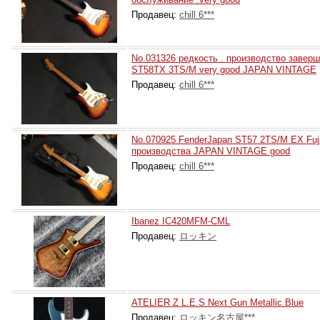
Продавец:
chill 6***
No.031326 редкость . производство заверш
ST58TX 3TS/M very good JAPAN VINTAGE
Продавец:
chill 6***
No.070925 FenderJapan ST57 2TS/M EX Fuj
производства JAPAN VINTAGE good
Продавец:
chill 6***
Ibanez IC420MFM-CML
Продавец:
ロッキン
ATELIER Z L.E.S Next Gun Metallic Blue
Продавец:
ロッキン名古屋***