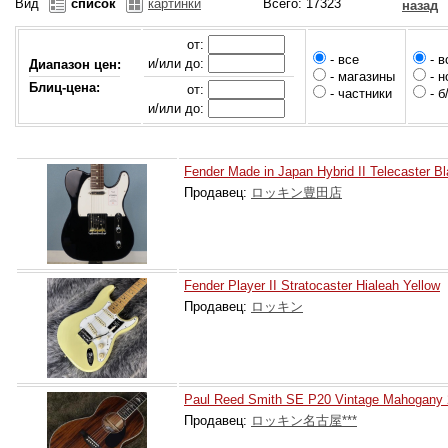
Вид
список
картинки
Всего: 17323
назад
от:
-
все
-
в
и/или до:
Диапазон цен:
-
магазины
-
н
Блиц-цена:
от:
-
частники
-
б
и/или до:
Fender Made in Japan Hybrid II Telecaster B
Продавец:
ロッキン豊田店
Fender Player II Stratocaster Hialeah Yellow
Продавец:
ロッキン
Paul Reed Smith SE P20 Vintage Mahogany
Продавец:
ロッキン名古屋***