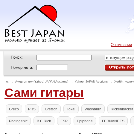
О компании
Поиск:
Номер лота:
→
Аукцион яху (Yahoo! JAPAN Auctions)
→
Yahoo! JAPAN Auctions
→
Хобби, увлеч
Сами гитары
Greco
PRS
Gretsch
Tokai
Washburn
Rickenbacker
Photogenic
B.C.Rich
ESP
Epiphone
FERNANDES