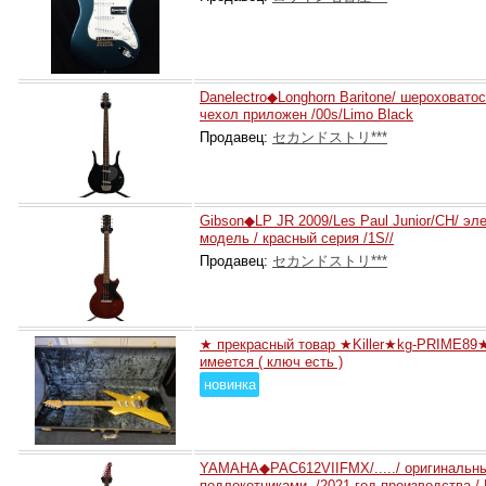
Danelectro◆Longhorn Baritone/ шероховатос
чехол приложен /00s/Limo Black
Продавец:
セカンドストリ***
Gibson◆LP JR 2009/Les Paul Junior/CH/ эле
модель / красный серия /1S//
Продавец:
セカンドストリ***
★ прекрасный товар ★Killer★kg-PRIME89★
имеется ( ключ есть )
новинка
YAMAHA◆PAC612VIIFMX/...../ оригинальный 
подлокотниками ./2021 год производства / 