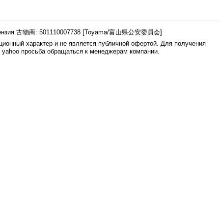
ензия 古物商: 501110007738 [Toyama/富山県公安委員会]
ионный характер и не является публичной офертой. Для получения
е yahoo просьба обращаться к менеджерам компании.
0.005s