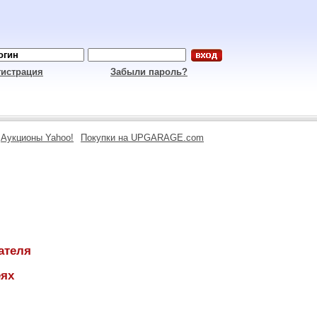
гистрация
Забыли пароль?
Аукционы Yahoo!
Покупки на UPGARAGE.com
ателя
еях