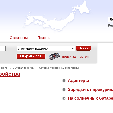
Ре
О компании
Помощь
поиск запчастей
ctions
→
Бытовая техника
→
Сотовые телефоны, смартфоны
→
ройства
Адаптеры
Зарядки от прикурив
На солнечных батар