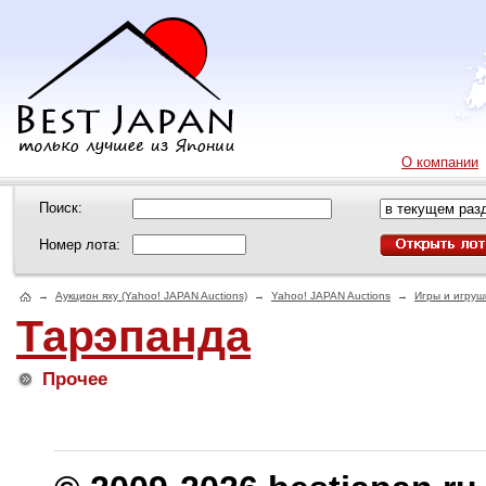
О компании
Поиск:
Номер лота:
→
Аукцион яху (Yahoo! JAPAN Auctions)
→
Yahoo! JAPAN Auctions
→
Игры и игруш
Тарэпанда
Прочее