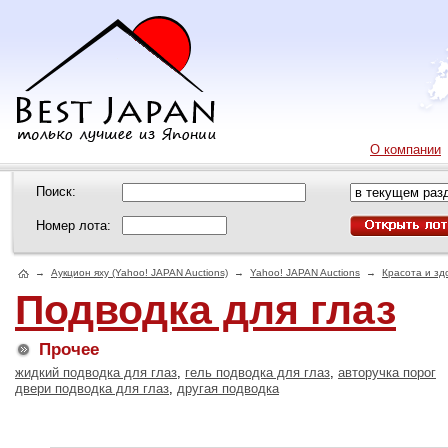
О компании
Поиск:
Номер лота:
→
Аукцион яху (Yahoo! JAPAN Auctions)
→
Yahoo! JAPAN Auctions
→
Красота и зд
Подводка для глаз
Прочее
жидкий подводка для глаз
,
гель подводка для глаз
,
авторучка порог
двери подводка для глаз
,
другая подводка