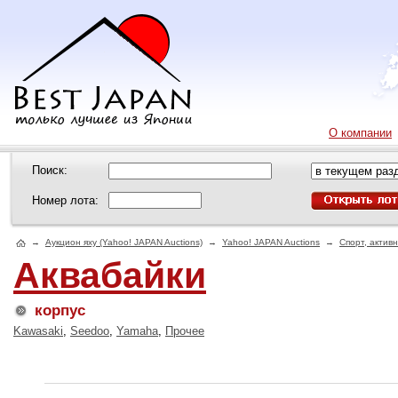
О компании
Поиск:
Номер лота:
→
Аукцион яху (Yahoo! JAPAN Auctions)
→
Yahoo! JAPAN Auctions
→
Спорт, актив
Аквабайки
корпус
Kawasaki
,
Seedoo
,
Yamaha
,
Прочее