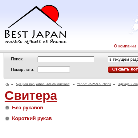
О компании
Поиск:
Номер лота:
→
Аукцион яху (Yahoo! JAPAN Auctions)
→
Yahoo! JAPAN Auctions
→
Одежда и об
Свитера
Без рукавов
Короткий рукав