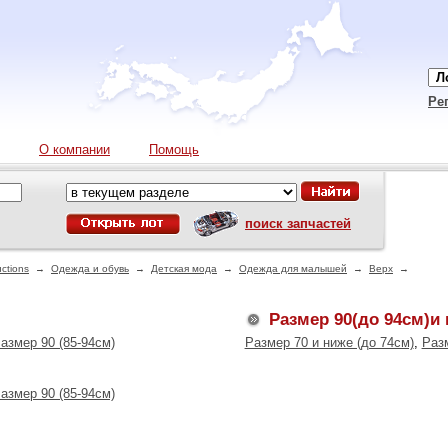
Ре
О компании
Помощь
поиск запчастей
ctions
→
Одежда и обувь
→
Детская мода
→
Одежда для малышей
→
Верх
→
Размер 90(до 94см)и
азмер 90 (85-94см)
Размер 70 и ниже (до 74см)
,
Разм
азмер 90 (85-94см)