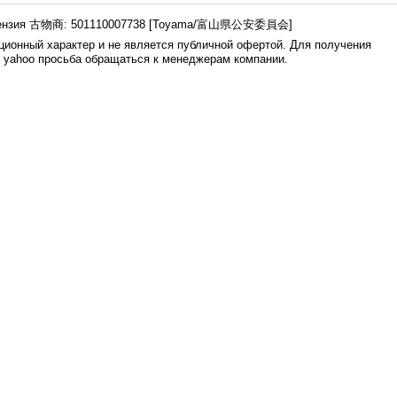
ензия 古物商: 501110007738 [Toyama/富山県公安委員会]
ионный характер и не является публичной офертой. Для получения
е yahoo просьба обращаться к менеджерам компании.
0.007s