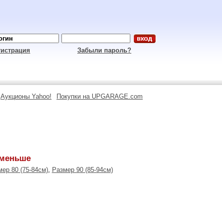
гистрация
Забыли пароль?
Аукционы Yahoo!
Покупки на UPGARAGE.com
 меньше
ер 80 (75-84см)
,
Размер 90 (85-94см)