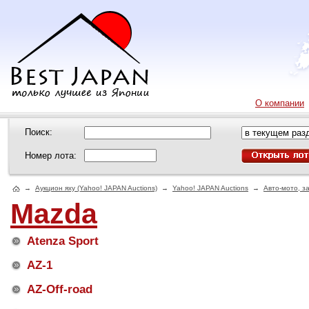
О компании
Поиск:
Номер лота:
→
Аукцион яху (Yahoo! JAPAN Auctions)
→
Yahoo! JAPAN Auctions
→
Авто-мото, з
Mazda
Atenza Sport
AZ-1
AZ-Off-road