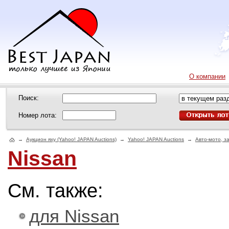
О компании
Поиск:
Номер лота:
→
Аукцион яху (Yahoo! JAPAN Auctions)
→
Yahoo! JAPAN Auctions
→
Авто-мото, з
Nissan
См. также:
для Nissan