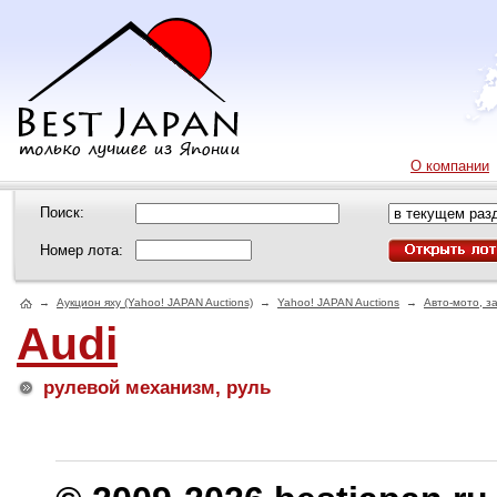
О компании
Поиск:
Номер лота:
→
Аукцион яху (Yahoo! JAPAN Auctions)
→
Yahoo! JAPAN Auctions
→
Авто-мото, з
Audi
рулевой механизм, руль