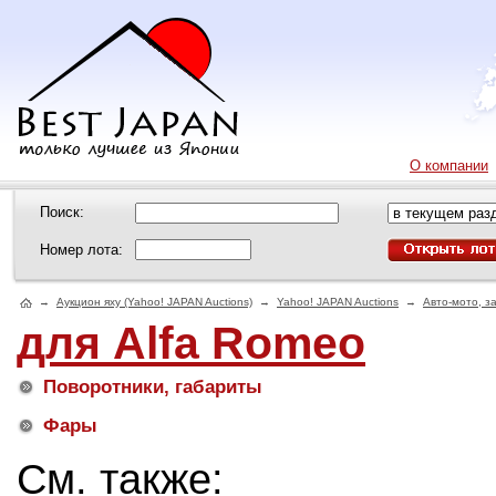
О компании
Поиск:
Номер лота:
→
Аукцион яху (Yahoo! JAPAN Auctions)
→
Yahoo! JAPAN Auctions
→
Авто-мото, з
для Alfa Romeo
Поворотники, габариты
Фары
См. также: