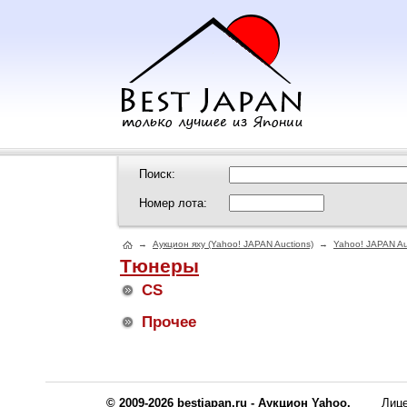
Поиск:
Номер лота:
→
Аукцион яху (Yahoo! JAPAN Auctions)
→
Yahoo! JAPAN Au
Тюнеры
CS
Прочее
© 2009-2026 bestjapan.ru - Аукцион Yahoo.
Лиц