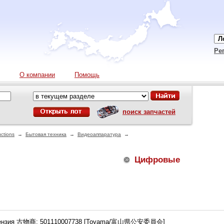
Ре
О компании
Помощь
поиск запчастей
ctions
→
Бытовая техника
→
Видеоаппаратура
→
Цифровые
ензия 古物商: 501110007738 [Toyama/富山県公安委員会]