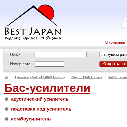
О компании
Поиск:
Номер лота:
→
Аукцион яху (Yahoo! JAPAN Auctions)
→
Yahoo! JAPAN Auctions
→
Хобби, увлеч
Бас-усилители
акустический усилитель
подставка под усилитель
комбоусилитель