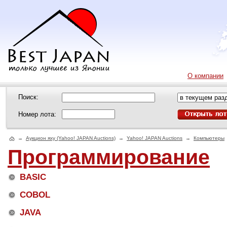
О компании
Поиск:
Номер лота:
→
Аукцион яху (Yahoo! JAPAN Auctions)
→
Yahoo! JAPAN Auctions
→
Компьютеры
Программирование
BASIC
COBOL
JAVA