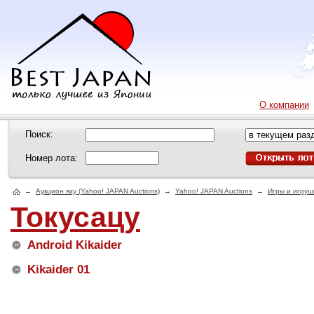
О компании
Поиск:
Номер лота:
→
Аукцион яху (Yahoo! JAPAN Auctions)
→
Yahoo! JAPAN Auctions
→
Игры и игруш
Токусацу
Android Kikaider
Kikaider 01