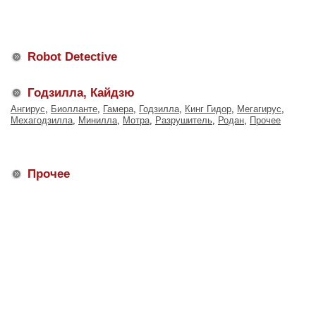
Robot Detective
Годзилла, Кайдзю
Ангирус
,
Биолланте
,
Гамера
,
Годзилла
,
Кинг Гидор
,
Мегагирус
,
Мехагодзилла
,
Минилла
,
Мотра
,
Разрушитель
,
Родан
,
Прочее
Прочее