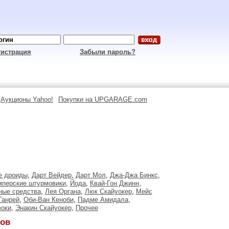
гистрация
Забыли пароль?
Аукционы Yahoo!
Покупки на UPGARAGE.com
е дроиды
,
Дарт Вейдер
,
Дарт Мол
,
Джа-Джа Бинкс
,
перские штурмовики
,
Йода
,
Квай-Гон Джинн
,
ные средства
,
Лея Органа
,
Люк Скайуокер
,
Мейс
Ганрей
,
Оби-Ван Кеноби
,
Падме Амидала
,
оки
,
Энакин Скайуокер
,
Прочее
зов