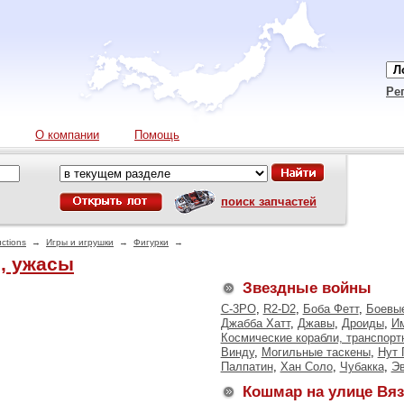
Ре
О компании
Помощь
поиск запчастей
ctions
→
Игры и игрушки
→
Фигурки
→
и, ужасы
Звездные войны
C-3PO
,
R2-D2
,
Боба Фетт
,
Боевы
Джабба Хатт
,
Джавы
,
Дроиды
,
Им
Космические корабли, транспорт
Винду
,
Могильные таскены
,
Нут 
Палпатин
,
Хан Соло
,
Чубакка
,
Эв
Кошмар на улице Вя