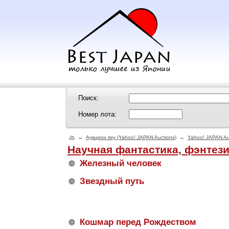
Поиск:
Номер лота:
→
Аукцион яху (Yahoo! JAPAN Auctions)
→
Yahoo! JAPAN Au
Научная фантастика, фэнтез
Железный человек
Звездный путь
Кошмар перед Рождеством