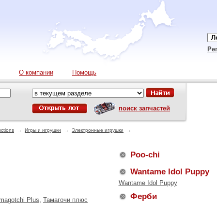
Ре
О компании
Помощь
поиск запчастей
ctions
→
Игры и игрушки
→
Электронные игрушки
→
Poo-chi
Wantame Idol Puppy
Wantame Idol Puppy
Ферби
amagotchi Plus
,
Тамагочи плюс