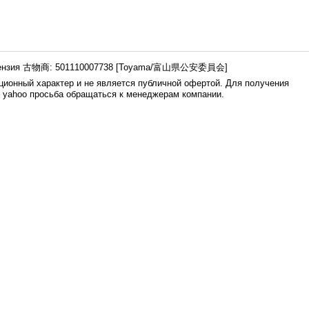
ензия 古物商: 501110007738 [Toyama/富山県公安委員会]
ионный характер и не является публичной офертой. Для получения
е yahoo просьба обращаться к менеджерам компании.
0.006s