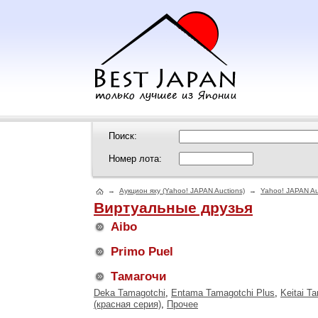
Поиск:
Номер лота:
→
Аукцион яху (Yahoo! JAPAN Auctions)
→
Yahoo! JAPAN Au
Виртуальные друзья
Aibo
Primo Puel
Тамагочи
Deka Tamagotchi
,
Entama Tamagotchi Plus
,
Keitai T
(красная серия)
,
Прочее