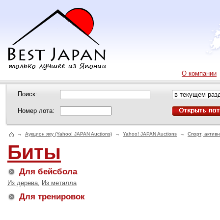
О компании
Поиск:
Номер лота:
→
Аукцион яху (Yahoo! JAPAN Auctions)
→
Yahoo! JAPAN Auctions
→
Спорт, актив
Биты
Для бейсбола
Из дерева
,
Из металла
Для тренировок