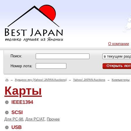
О компании
Поиск:
Номер лота:
→
Аукцион яху (Yahoo! JAPAN Auctions)
→
Yahoo! JAPAN Auctions
→
Компьютеры
Карты
IEEE1394
SCSI
Для PC-98
,
Для PC/AT
,
Прочее
USB