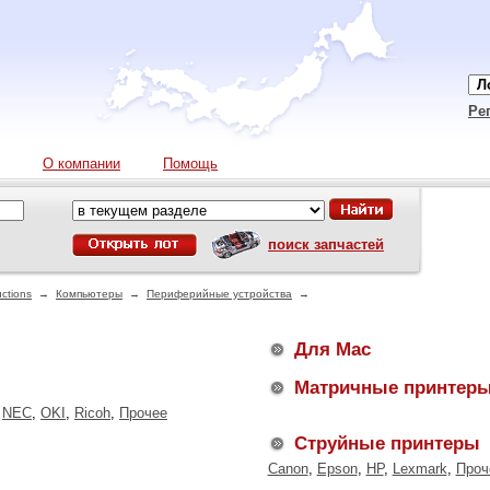
Ре
О компании
Помощь
поиск запчастей
ctions
→
Компьютеры
→
Периферийные устройства
→
Для Mac
Матричные принтер
,
NEC
,
OKI
,
Ricoh
,
Прочее
Струйные принтеры
Canon
,
Epson
,
HP
,
Lexmark
,
Проч