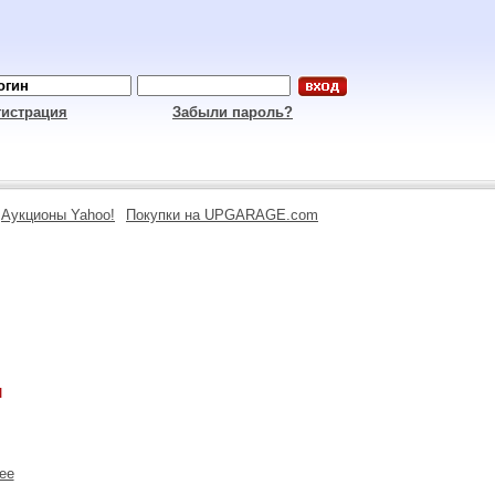
гистрация
Забыли пароль?
Аукционы Yahoo!
Покупки на UPGARAGE.com
ы
ее