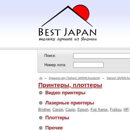
Поиск:
Номер лота:
→
Аукцион яху (Yahoo! JAPAN Auctions)
→
Yahoo! JAPAN Au
Принтеры, плоттеры
Видео принтеры
Лазерные принтеры
Brother
,
Canon
,
Casio
,
Epson
,
Fuji Xerox
,
Fujitsu
,
HP
Плоттеры
Прочее