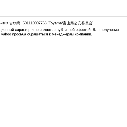
ензия 古物商: 501110007738 [Toyama/富山県公安委員会]
ионный характер и не является публичной офертой. Для получения
е yahoo просьба обращаться к менеджерам компании.
0.005s