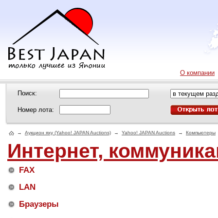
О компании
Поиск:
Номер лота:
→
Аукцион яху (Yahoo! JAPAN Auctions)
→
Yahoo! JAPAN Auctions
→
Компьютеры
Интернет, коммуник
FAX
LAN
Браузеры