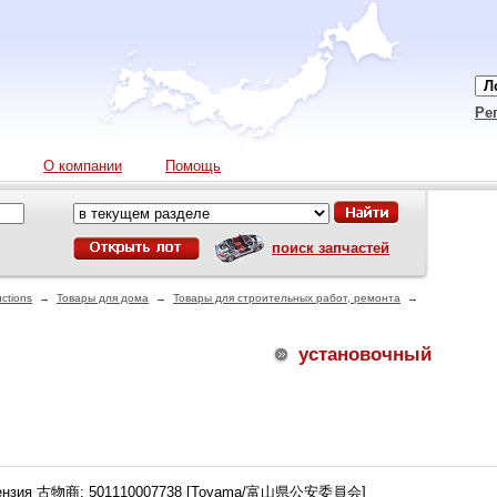
Ре
О компании
Помощь
поиск запчастей
ctions
→
Товары для дома
→
Товары для строительных работ, ремонта
→
установочный
ензия 古物商: 501110007738 [Toyama/富山県公安委員会]