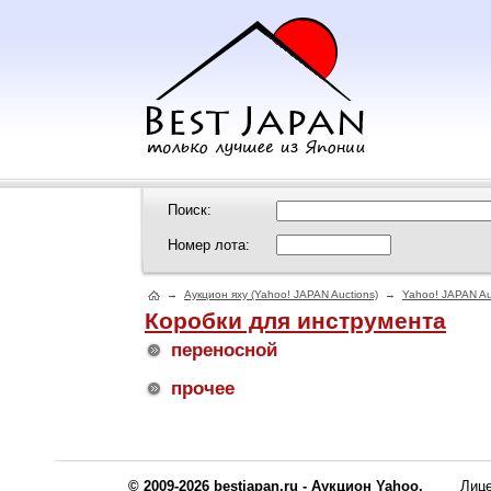
Поиск:
Номер лота:
→
Аукцион яху (Yahoo! JAPAN Auctions)
→
Yahoo! JAPAN Au
Коробки для инструмента
переносной
прочее
© 2009-2026 bestjapan.ru - Аукцион Yahoo.
Лиц