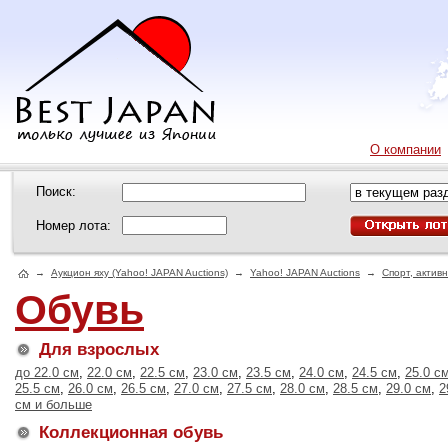
О компании
Поиск:
Номер лота:
→
Аукцион яху (Yahoo! JAPAN Auctions)
→
Yahoo! JAPAN Auctions
→
Спорт, актив
Обувь
Для взрослых
до 22.0 см
,
22.0 см
,
22.5 см
,
23.0 см
,
23.5 см
,
24.0 см
,
24.5 см
,
25.0 с
25.5 см
,
26.0 см
,
26.5 см
,
27.0 см
,
27.5 см
,
28.0 см
,
28.5 см
,
29.0 см
,
2
см и больше
Коллекционная обувь