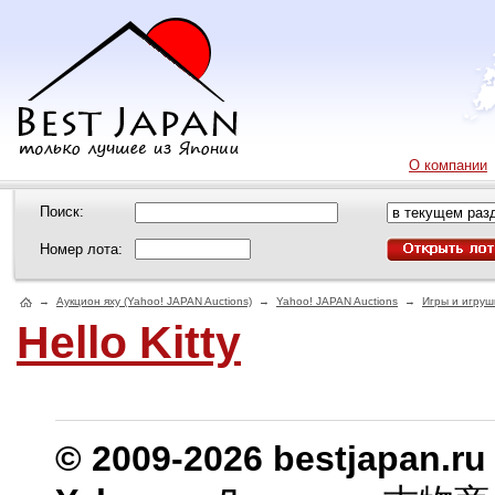
О компании
Поиск:
Номер лота:
→
Аукцион яху (Yahoo! JAPAN Auctions)
→
Yahoo! JAPAN Auctions
→
Игры и игруш
Hello Kitty
© 2009-2026 bestjapan.ru