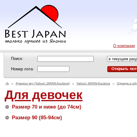
О компании
Поиск:
Номер лота:
→
Аукцион яху (Yahoo! JAPAN Auctions)
→
Yahoo! JAPAN Auctions
→
Одежда и об
Для девочек
Размер 70 и ниже (до 74см)
Размер 90 (85-94см)