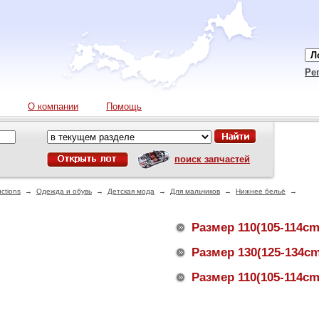
Ре
О компании
Помощь
поиск запчастей
ctions
→
Одежда и обувь
→
Детская мода
→
Для мальчиков
→
Нижнее бельё
→
Размер 110(105-114cm
Размер 130(125-134cm
Размер 110(105-114cm