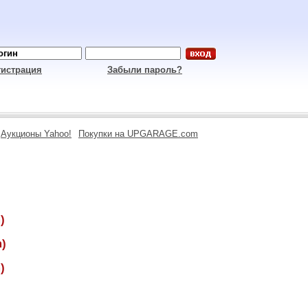
гистрация
Забыли пароль?
Аукционы Yahoo!
Покупки на UPGARAGE.com
)
)
)