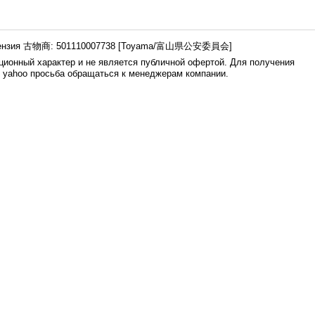
ензия 古物商: 501110007738 [Toyama/富山県公安委員会]
ионный характер и не является публичной офертой. Для получения
е yahoo просьба обращаться к менеджерам компании.
0.007s