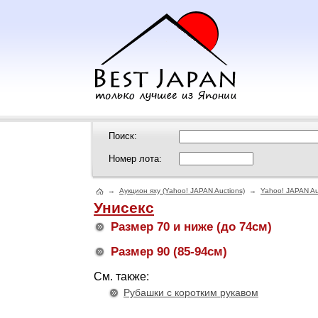
Поиск:
Номер лота:
→
Аукцион яху (Yahoo! JAPAN Auctions)
→
Yahoo! JAPAN Au
Унисекс
Размер 70 и ниже (до 74см)
Размер 90 (85-94см)
См. также:
Рубашки с коротким рукавом