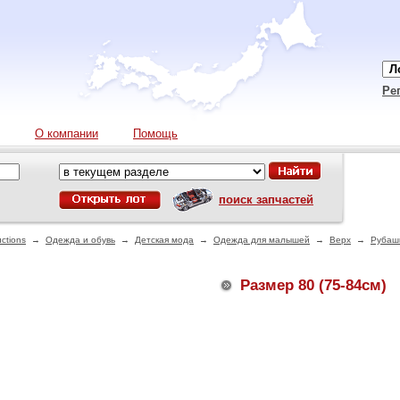
Ре
О компании
Помощь
поиск запчастей
ctions
→
Одежда и обувь
→
Детская мода
→
Одежда для малышей
→
Верх
→
Рубашк
Размер 80 (75-84см)