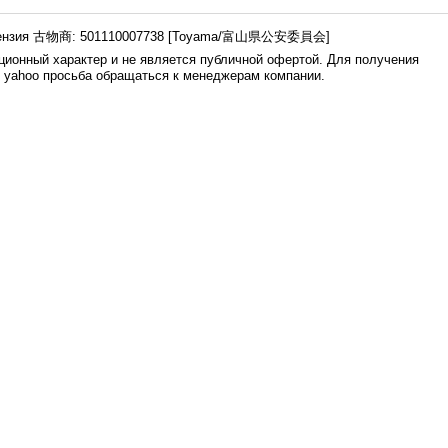
ензия 古物商: 501110007738 [Toyama/富山県公安委員会]
ионный характер и не является публичной офертой. Для получения
е yahoo просьба обращаться к менеджерам компании.
0.007s