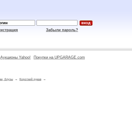
гистрация
Забыли пароль?
Аукционы Yahoo!
Покупки на UPGARAGE.com
и, блузы
→
Короткий рукав
→