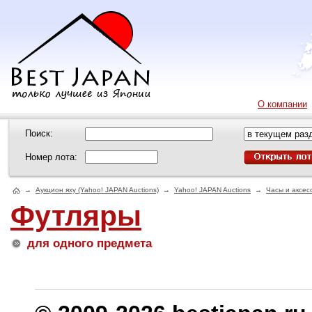
О компании
Поиск:
Номер лота:
→
Аукцион яху (Yahoo! JAPAN Auctions)
→
Yahoo! JAPAN Auctions
→
Часы и аксес
Футляры
для одного предмета