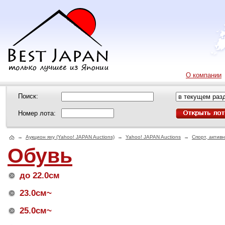
О компании
Поиск:
Номер лота:
→
Аукцион яху (Yahoo! JAPAN Auctions)
→
Yahoo! JAPAN Auctions
→
Спорт, актив
Обувь
до 22.0см
23.0см~
25.0см~