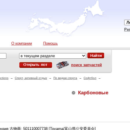
Ре
О компании
Помощь
поиск запчастей
ctions
→
Спорт, активный отдых
→
По видам спорта
→
Софтбол
→
Карбоновые
ензия 古物商: 501110007738 [Toyama/富山県公安委員会]