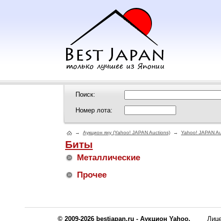
Поиск:
Номер лота:
→
Аукцион яху (Yahoo! JAPAN Auctions)
→
Yahoo! JAPAN Au
Биты
Металлические
Прочее
© 2009-2026 bestjapan.ru - Аукцион Yahoo.
Лиц