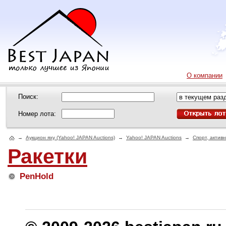
О компании
Поиск:
Номер лота:
→
Аукцион яху (Yahoo! JAPAN Auctions)
→
Yahoo! JAPAN Auctions
→
Спорт, актив
Ракетки
PenHold