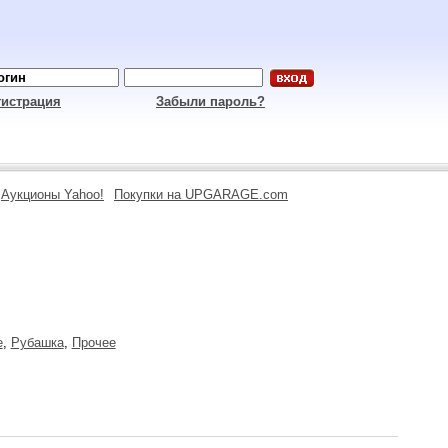
гистрация
Забыли пароль?
Аукционы Yahoo!
Покупки на UPGARAGE.com
е
,
Рубашка
,
Прочее