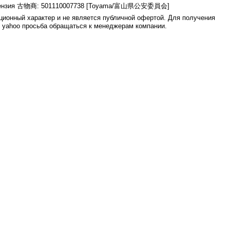
ензия 古物商: 501110007738 [Toyama/富山県公安委員会]
ионный характер и не является публичной офертой. Для получения
е yahoo просьба обращаться к менеджерам компании.
0.007s