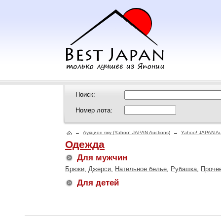
Поиск:
Номер лота:
→
Аукцион яху (Yahoo! JAPAN Auctions)
→
Yahoo! JAPAN Au
Одежда
Для мужчин
Брюки
,
Джерси
,
Нательное белье
,
Рубашка
,
Проче
Для детей