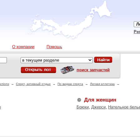
Ре
О компании
Помощь
поиск запчастей
ctions
→
Спорт, активный отдых
→
По видам спорта
→
Легкая атлетика
→
Для женщин
е
Брюки
,
Джерси
,
Нательное бель