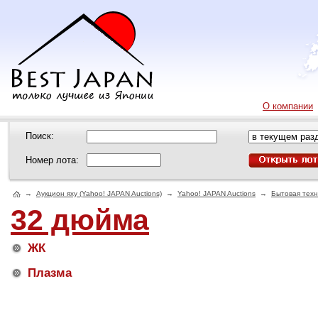
О компании
Поиск:
Номер лота:
→
Аукцион яху (Yahoo! JAPAN Auctions)
→
Yahoo! JAPAN Auctions
→
Бытовая техн
32 дюйма
ЖК
Плазма