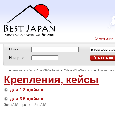
О компании
Поиск:
Номер лота:
→
Аукцион яху (Yahoo! JAPAN Auctions)
→
Yahoo! JAPAN Auctions
→
Компьютеры
Крепления, кейсы
для 1.8 дюймов
для 3.5 дюймов
SerialATA
,
прочее
,
UltraATA