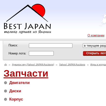
О компании
Поиск:
Номер лота:
→
Аукцион яху (Yahoo! JAPAN Auctions)
→
Yahoo! JAPAN Auctions
→
Игры и игруш
Запчасти
Двигатели
Диски
Корпус