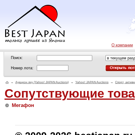
О компании
Поиск:
Номер лота:
→
Аукцион яху (Yahoo! JAPAN Auctions)
→
Yahoo! JAPAN Auctions
→
Спорт, актив
Сопутствующие тов
Мегафон