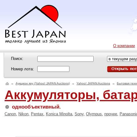
О компании
Поиск:
Номер лота:
→
Аукцион яху (Yahoo! JAPAN Auctions)
→
Yahoo! JAPAN Auctions
→
Бытовая техн
Аккумуляторы, бата
однообъективный.
Canon
,
Nikon
,
Pentax
,
Konica Minolta
,
Sony
,
Olympus
,
прочее
,
Panasoni