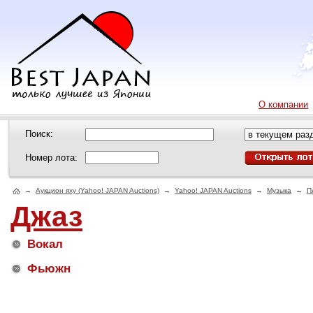
О компании
Поиск:
Номер лота:
→
Аукцион яху (Yahoo! JAPAN Auctions)
→
Yahoo! JAPAN Auctions
→
Музыка
→
П
Джаз
Вокал
Фьюжн