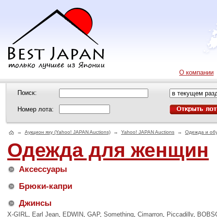
О компании
Поиск:
Номер лота:
→
Аукцион яху (Yahoo! JAPAN Auctions)
→
Yahoo! JAPAN Auctions
→
Одежда и об
Одежда для женщин
Аксессуары
Брюки-капри
Джинсы
X-GIRL
,
Earl Jean
,
EDWIN
,
GAP
,
Something
,
Cimarron
,
Piccadilly
,
BOBS