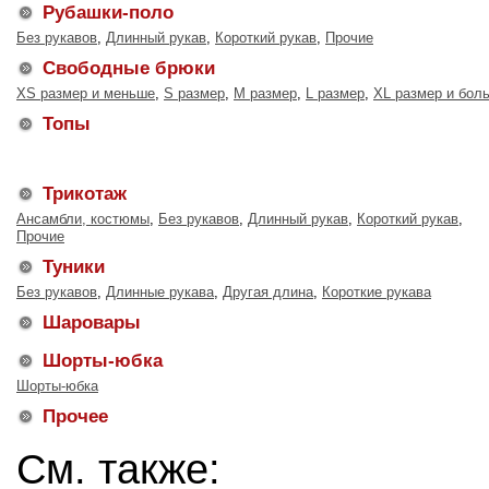
Рубашки-поло
Без рукавов
,
Длинный рукав
,
Короткий рукав
,
Прочие
Свободные брюки
XS размер и меньше
,
S размер
,
M размер
,
L размер
,
XL размер и бол
Топы
Трикотаж
Ансамбли, костюмы
,
Без рукавов
,
Длинный рукав
,
Короткий рукав
,
Прочие
Туники
Без рукавов
,
Длинные рукава
,
Другая длина
,
Короткие рукава
Шаровары
Шорты-юбка
Шорты-юбка
Прочее
См. также: