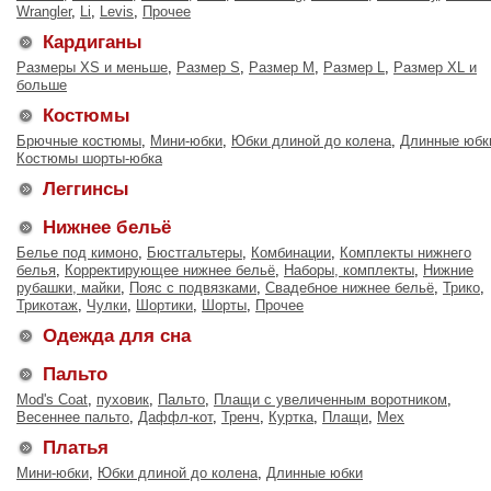
Wrangler
,
Li
,
Levis
,
Прочее
Кардиганы
Размеры XS и меньше
,
Размер S
,
Размер М
,
Размер L
,
Размер XL и
больше
Костюмы
Брючные костюмы
,
Мини-юбки
,
Юбки длиной до колена
,
Длинные юбк
Костюмы шорты-юбка
Леггинсы
Нижнее бельё
Белье под кимоно
,
Бюстгальтеры
,
Комбинации
,
Комплекты нижнего
белья
,
Корректирующее нижнее бельё
,
Наборы, комплекты
,
Нижние
рубашки, майки
,
Пояс с подвязками
,
Свадебное нижнее бельё
,
Трико
,
Трикотаж
,
Чулки
,
Шортики
,
Шорты
,
Прочее
Одежда для сна
Пальто
Mod's Coat
,
пуховик
,
Пальто
,
Плащи с увеличенным воротником
,
Весеннее пальто
,
Даффл-кот
,
Тренч
,
Куртка
,
Плащи
,
Мех
Платья
Мини-юбки
,
Юбки длиной до колена
,
Длинные юбки