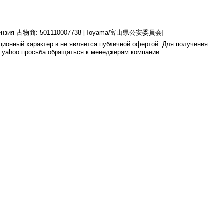
ензия 古物商: 501110007738 [Toyama/富山県公安委員会]
ионный характер и не является публичной офертой. Для получения
е yahoo просьба обращаться к менеджерам компании.
0.006s