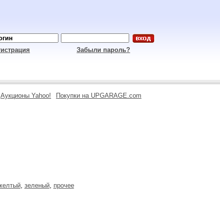
гистрация
Забыли пароль?
Аукционы Yahoo!
Покупки на UPGARAGE.com
желтый
,
зеленый
,
прочее