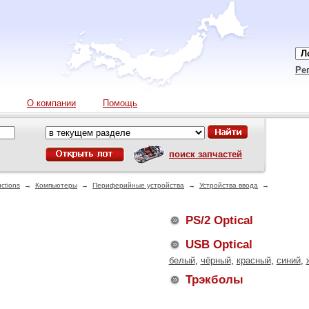
Ре
О компании
Помощь
поиск запчастей
ctions
→
Компьютеры
→
Периферийные устройства
→
Устройства ввода
→
PS/2 Optical
USB Optical
белый
,
чёрный
,
красный
,
синий
,
Трэкболы