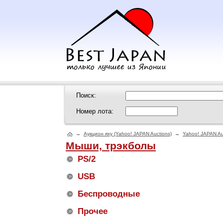
Поиск:
Номер лота:
→
Аукцион яху (Yahoo! JAPAN Auctions)
→
Yahoo! JAPAN Au
Мыши, трэкболы
PS/2
USB
Беспроводные
Прочее