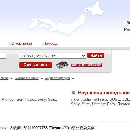
Ре
О компании
Помощь
поиск запчастей
ctions
→
Бытовая техника
→
Аудиоаппаратура
→
Наушники-вкладыши
,
Pioneer
,
Sennheiser
,
Sony
,
Stax
,
AKG
,
Audio Technica
,
BOSE
,
JBL
Sony
,
Sure
,
Ultimate Ears
,
Прочее
ензия 古物商: 501110007738 [Toyama/富山県公安委員会]