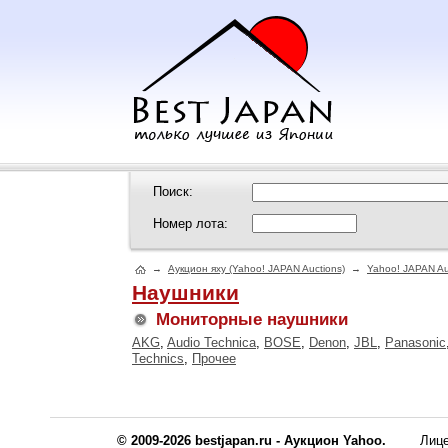
Поиск:
Номер лота:
→
Аукцион яху (Yahoo! JAPAN Auctions)
→
Yahoo! JAPAN Au
Наушники
Мониторные наушники
AKG
,
Audio Technica
,
BOSE
,
Denon
,
JBL
,
Panasonic
Technics
,
Прочее
© 2009-2026 bestjapan.ru - Аукцион Yahoo.
Лиц