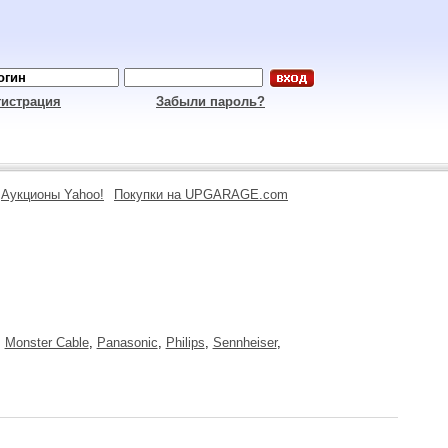
гистрация
Забыли пароль?
Аукционы Yahoo!
Покупки на UPGARAGE.com
,
Monster Cable
,
Panasonic
,
Philips
,
Sennheiser
,