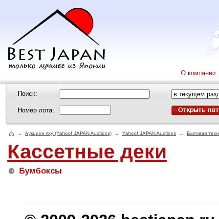
О компании
Поиск:
Номер лота:
→
Аукцион яху (Yahoo! JAPAN Auctions)
→
Yahoo! JAPAN Auctions
→
Бытовая техн
Кассетные деки
Бумбоксы