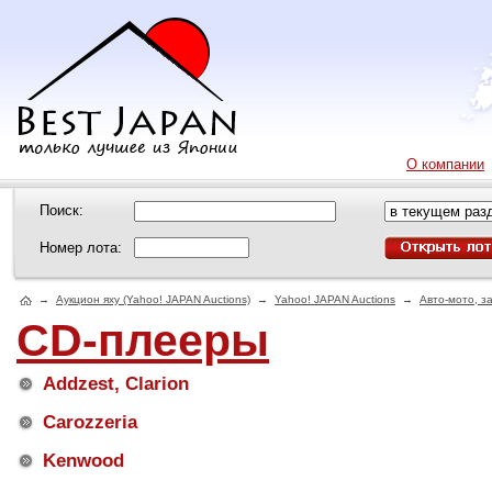
О компании
Поиск:
Номер лота:
→
Аукцион яху (Yahoo! JAPAN Auctions)
→
Yahoo! JAPAN Auctions
→
Авто-мото, з
CD-плееры
Addzest, Clarion
Carozzeria
Kenwood