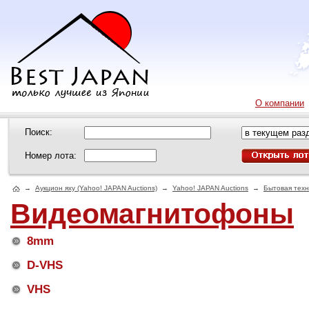
О компании
Поиск:
Номер лота:
→
Аукцион яху (Yahoo! JAPAN Auctions)
→
Yahoo! JAPAN Auctions
→
Бытовая техн
Видеомагнитофоны
8mm
D-VHS
VHS