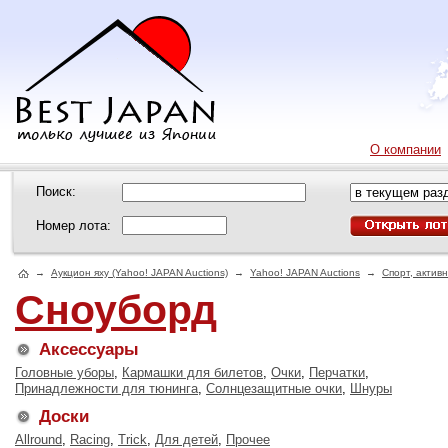
О компании
Поиск:
Номер лота:
→
Аукцион яху (Yahoo! JAPAN Auctions)
→
Yahoo! JAPAN Auctions
→
Спорт, актив
Сноуборд
Аксессуары
Головные уборы
,
Кармашки для билетов
,
Очки
,
Перчатки
,
Принадлежности для тюнинга
,
Солнцезащитные очки
,
Шнуры
Доски
Allround
,
Racing
,
Trick
,
Для детей
,
Прочее