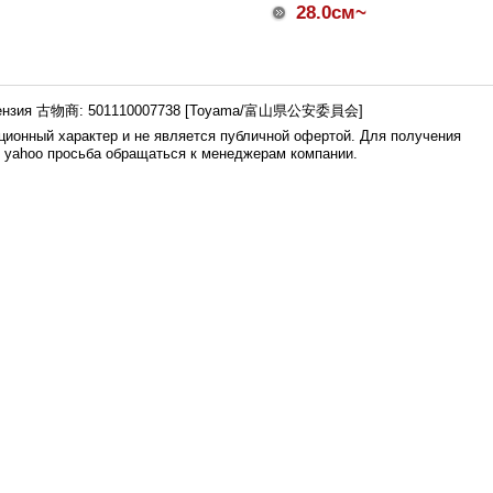
28.0см~
ензия 古物商: 501110007738 [Toyama/富山県公安委員会]
ионный характер и не является публичной офертой. Для получения
е yahoo просьба обращаться к менеджерам компании.
0.008s