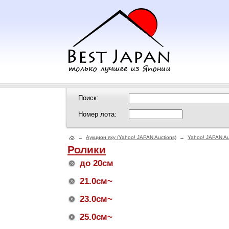
Поиск:
Номер лота:
→
Аукцион яху (Yahoo! JAPAN Auctions)
→
Yahoo! JAPAN Au
Ролики
до 20см
21.0см~
23.0см~
25.0см~