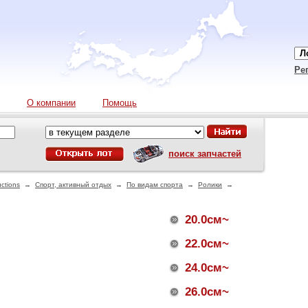
Ре
О компании
Помощь
поиск запчастей
ctions
→
Спорт, активный отдых
→
По видам спорта
→
Ролики
→
20.0см~
22.0см~
24.0см~
26.0см~