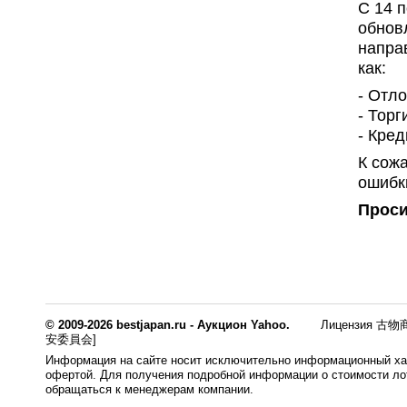
С 14 
обнов
напра
как:
- Отл
- Тор
- Кре
К сож
ошибки
Проси
© 2009-2026 bestjapan.ru - Аукцион Yahoo.
Лицензия 古物商
安委員会]
Информация на сайте носит исключительно информационный хар
офертой. Для получения подробной информации о стоимости лот
обращаться к менеджерам компании.
0.008s