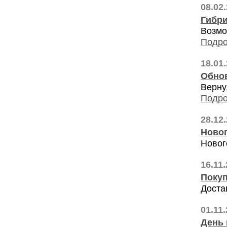
08.02
Гибр
Возмо
Подро
18.01
Обно
Верну
Подро
28.12
Ново
Новог
16.11
Покуп
Доста
01.11
День 