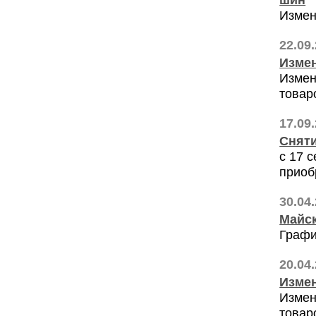
Измен
22.09
Измен
Измен
товар
17.09
Сняти
с 17 
приоб
30.04
Майск
Графи
20.04
Измен
Измен
товар