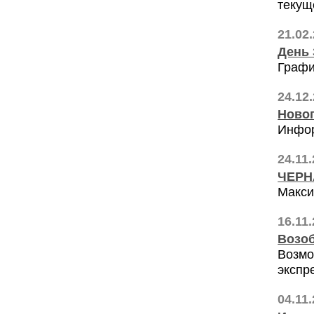
текущ
21.02
День 
Графи
24.12
Ново
Инфор
24.11
ЧЕРН
Макси
16.11
Возоб
Возмо
экспр
04.11