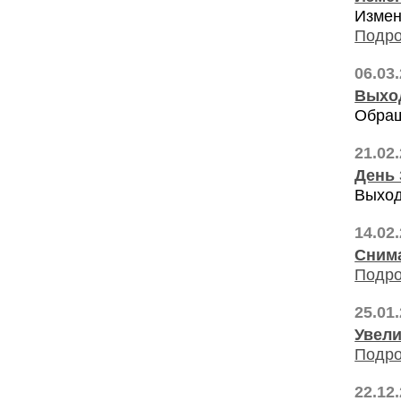
Измен
Подро
06.03
Выхо
Обращ
21.02
День 
Выход
14.02
Снима
Подро
25.01
Увели
Подро
22.12