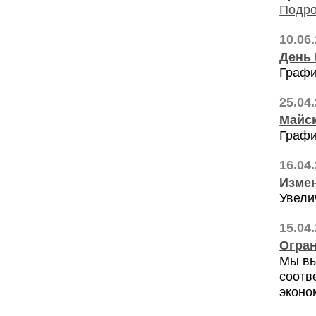
Подро
10.06
День
Графи
25.04
Майск
Графи
16.04
Измен
Увели
15.04
Огран
Мы вы
соотв
эконо