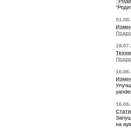
"Роди
"Роди
01.08
Измен
Подро
18.07
Техни
Подро
16.06
Измен
Улучш
yande
16.06
Стати
Запущ
на ау