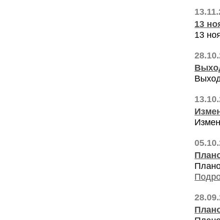
13.11
13 но
13 но
28.10
Выхо
Выход
13.10
Измен
Измен
05.10
Плано
Плано
Подро
28.09
Плано