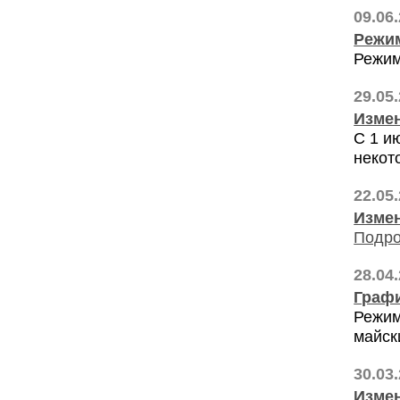
09.06
Режим
Режим
29.05
Измен
С 1 и
некот
22.05
Измен
Подро
28.04
Графи
Режим
майск
30.03
Измен