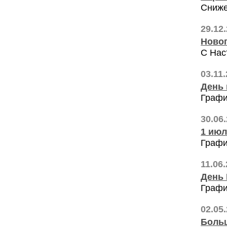
Сниже
29.12
Ново
С Нас
03.11
День 
Графи
30.06
1 ию
Графи
11.06
День
Графи
02.05
Больш