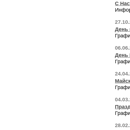
С Нас
Инфор
27.10
День 
Графи
06.06
День
Графи
24.04
Майск
Графи
04.03
Празд
Графи
28.02