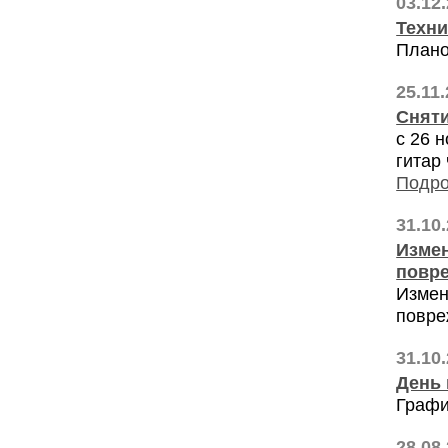
03.12
Техни
Плано
25.11
Сняти
с 26 
гитар
Подро
31.10
Измен
повре
Измен
повре
31.10
День 
Графи
28.08