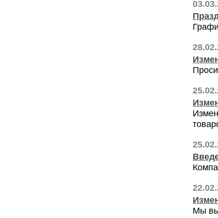
03.03
Празд
Графи
28.02
Измен
Проси
25.02
Измен
Измен
товар
25.02
Введе
Компа
22.02
Измен
Мы вы