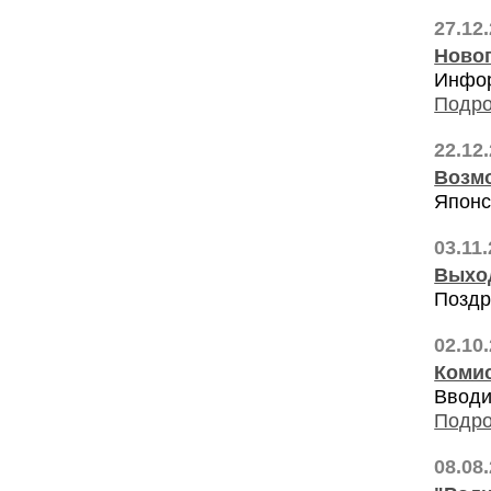
27.12
Ново
Инфор
Подро
22.12
Возмо
Японс
03.11
Выхо
Поздр
02.10
Комис
Вводи
Подро
08.08