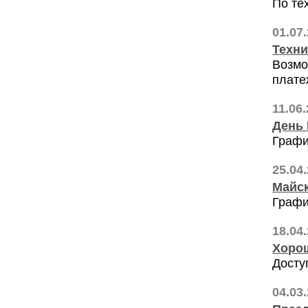
По те
01.07
Техни
Возмо
плате
11.06
День
Графи
25.04
Майск
Графи
18.04
Хорош
Досту
04.03