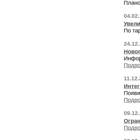
Плано
04.02
Увели
По та
24.12
Ново
Инфор
Подро
11.12
Интег
Появи
Подро
09.12
Огран
Подро