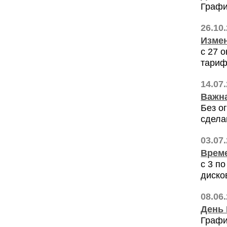
Графи
26.10
Измен
с 27 
тариф
14.07
Важна
Без о
сдела
03.07
Време
с 3 п
диско
08.06
День
Графи