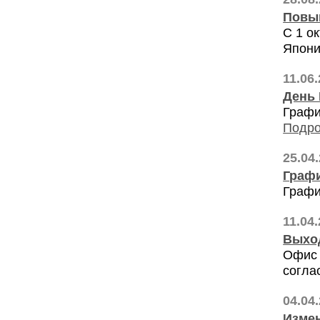
Повыш
С 1 о
Япони
11.06
День
Графи
Подро
25.04
Графи
Графи
11.04
Выход
Офис 
согла
04.04
Измен