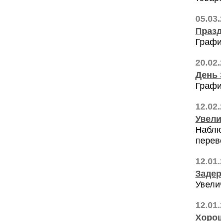
05.03
Празд
Графи
20.02
День 
Графи
12.02
Увели
Наблю
перев
12.01
Задер
Увели
12.01
Хорош