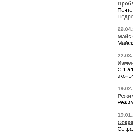
Пробл
Почто
Подро
29.04
Майс
Майск
22.03
Измен
С 1 а
эконо
19.02
Режим
Режим
19.01
Сокр
Сокра