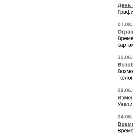
День 
Графи
01.08
Огран
Време
картам
30.06
Возоб
Возмо
"коло
28.06
Измен
Увели
24.06
Време
Време