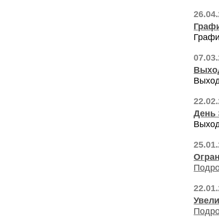
26.04
Графи
Графи
07.03
Выхо
Выход
22.02
День 
Выход
25.01
Огран
Подро
22.01
Увели
Подро