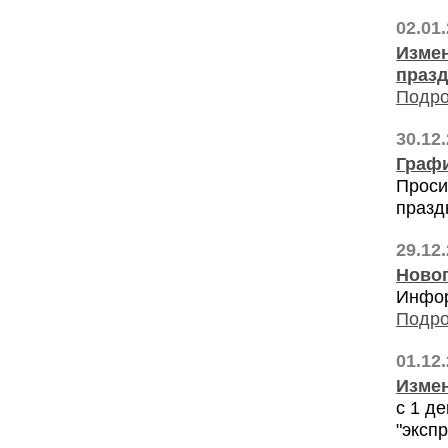
02.01
Измен
празд
Подро
30.12
Графи
Проси
празд
29.12
Ново
Инфор
Подро
01.12
Измен
с 1 д
"экспр