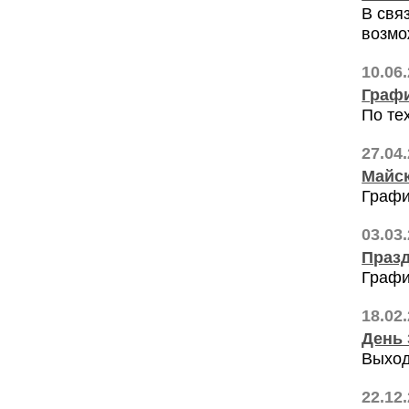
В свя
возмо
10.06
Графи
По те
27.04
Майск
Графи
03.03
Празд
Графи
18.02
День 
Выход
22.12