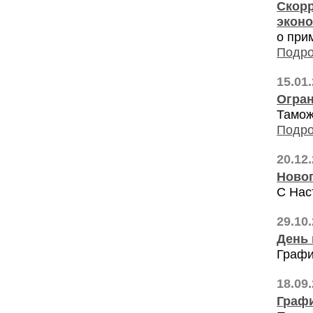
Скорр
экон
о при
Подро
15.01
Огран
Тамож
Подро
20.12
Ново
С Нас
29.10
День 
Графи
18.09
Графи