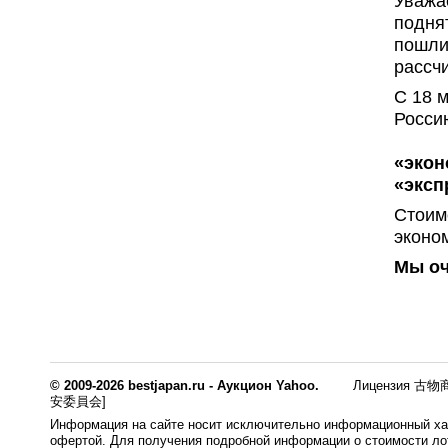
Уважа
подня
пошли
рассч
C 18 м
Росси
«экон
«эксп
Стоим
эконо
Мы оч
© 2009-2026 bestjapan.ru - Аукцион Yahoo.
Лицензия 古物商
安委員会]
Информация на сайте носит исключительно информационный хар
офертой. Для получения подробной информации о стоимости лот